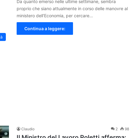
Da quanto emerso nelle ultime settimane, sembra
proprio che siano attualmente in corso delle manovre al
ministero dell’Economia, per cercare…
Continua a leggere:
tà
Claudio
2
98
Il Ministro del Lavoro Poletti afferma: