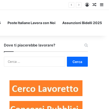
Accedi
Un art
Bar
5
Poste Italiane Lavora con Noi
Assunzioni Bidelli 2025
Dove ti piacerebbe lavorare?
Ricerca
per: