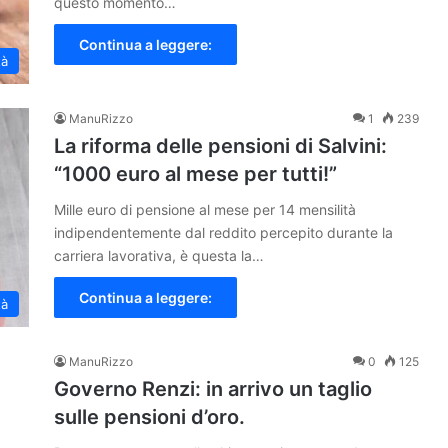
questo momento…
Continua a leggere:
tà
ManuRizzo
1
239
La riforma delle pensioni di Salvini:
“1000 euro al mese per tutti!”
Mille euro di pensione al mese per 14 mensilità
indipendentemente dal reddito percepito durante la
carriera lavorativa, è questa la…
Continua a leggere:
tà
ManuRizzo
0
125
Governo Renzi: in arrivo un taglio
sulle pensioni d’oro.