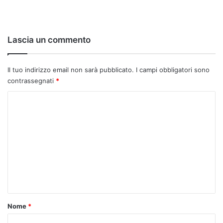
Lascia un commento
Il tuo indirizzo email non sarà pubblicato.
I campi obbligatori sono
contrassegnati
*
C
o
m
m
e
n
t
o
Nome
*
*