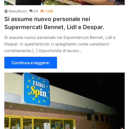
ManuRizzo
24
1.588
Si assume nuovo personale nei
Supermercati Bennet, Lidl e Despar.
Si assume nuovo personale nei Supermercati Bennet, Lidl e
Despar: in quest’articolo vi spieghiamo come candidarvi
correttamente.[..] Opportunità di lavoro…
Continua a leggere: