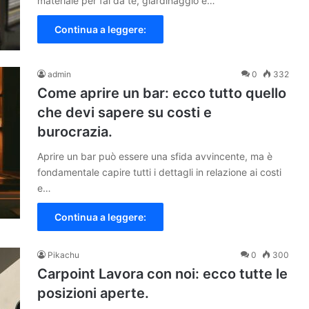
materiale per fai da te, giardinaggio e…
Continua a leggere:
admin
0
332
Come aprire un bar: ecco tutto quello
che devi sapere su costi e
burocrazia.
Aprire un bar può essere una sfida avvincente, ma è
fondamentale capire tutti i dettagli in relazione ai costi
e…
Continua a leggere:
Pikachu
0
300
Carpoint Lavora con noi: ecco tutte le
posizioni aperte.