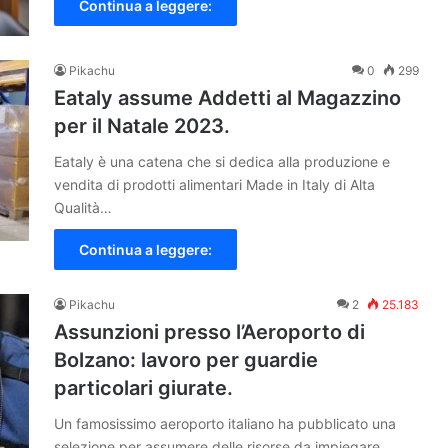
Continua a leggere:
Pikachu
0
299
Eataly assume Addetti al Magazzino
per il Natale 2023.
Eataly è una catena che si dedica alla produzione e
vendita di prodotti alimentari Made in Italy di Alta
Qualità…
Continua a leggere:
Pikachu
2
25.183
Assunzioni presso l’Aeroporto di
Bolzano: lavoro per guardie
particolari giurate.
Un famosissimo aeroporto italiano ha pubblicato una
selezione per assumere delle risorse da impiegare