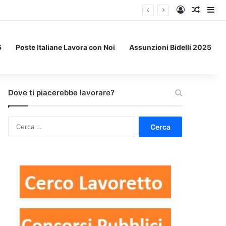
Accedi
Un art
Bar
5
Poste Italiane Lavora con Noi
Assunzioni Bidelli 2025
Dove ti piacerebbe lavorare?
Ricerca
per: