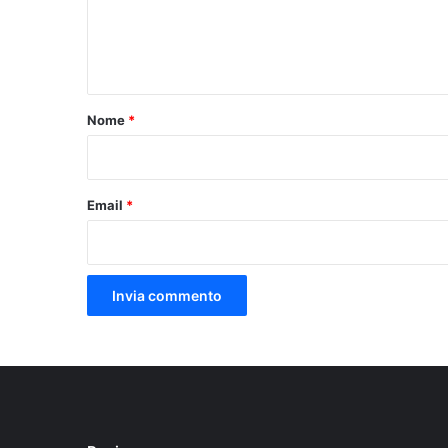
e
n
t
o
Nome
*
*
Email
*