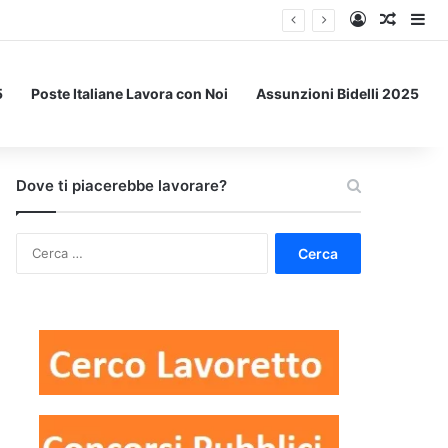
Accedi
Un art
Bar
5
Poste Italiane Lavora con Noi
Assunzioni Bidelli 2025
Dove ti piacerebbe lavorare?
Ricerca
per: