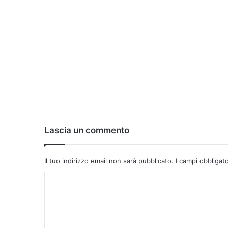
Lascia un commento
Il tuo indirizzo email non sarà pubblicato.
I campi obbligat
C
o
m
m