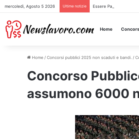
mercoledì, Agosto 5 2026
Ultime notizie
Essere Pagati per Stare 
Home
Concors
Home
/
Concorsi pubblici 2025 non scaduti e bandi.
/
C
Concorso Pubblico
assumono 6000 n