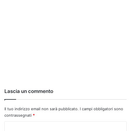
Lascia un commento
Il tuo indirizzo email non sarà pubblicato.
I campi obbligatori sono
contrassegnati
*
C