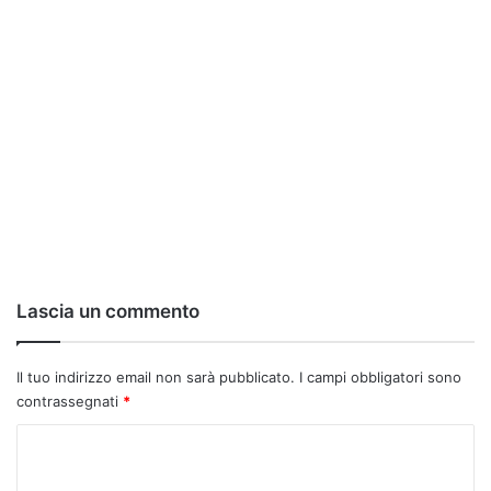
Lascia un commento
Il tuo indirizzo email non sarà pubblicato.
I campi obbligatori sono
contrassegnati
*
C
o