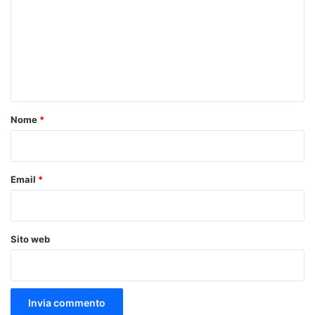
m
m
e
n
t
o
Nome
*
*
Email
*
Sito web