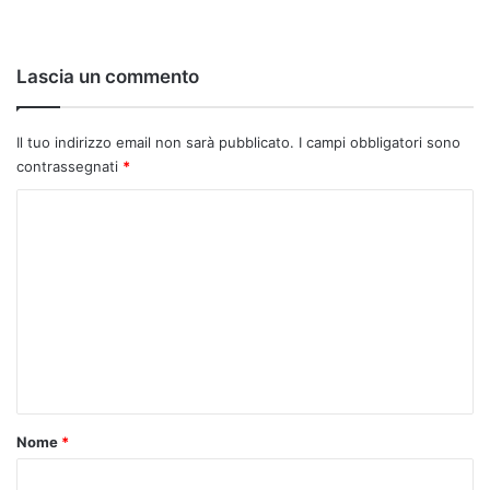
Lascia un commento
Il tuo indirizzo email non sarà pubblicato.
I campi obbligatori sono
contrassegnati
*
C
o
m
m
e
n
t
o
Nome
*
*