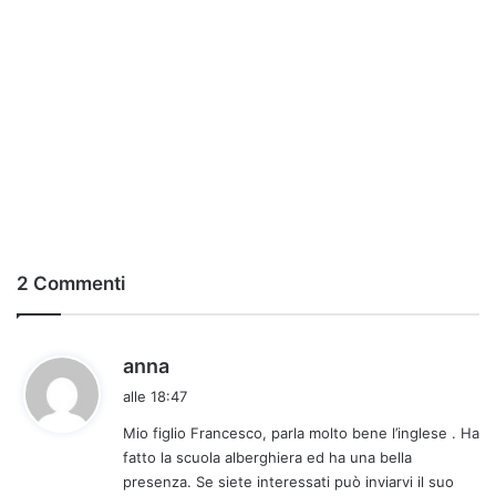
2 Commenti
h
anna
a
alle 18:47
d
Mio figlio Francesco, parla molto bene l’inglese . Ha
e
fatto la scuola alberghiera ed ha una bella
t
presenza. Se siete interessati può inviarvi il suo
t