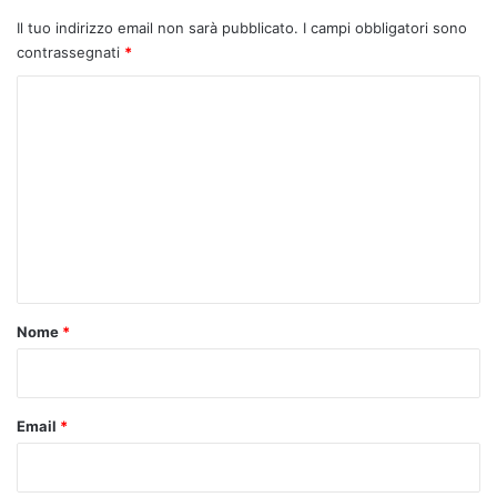
Il tuo indirizzo email non sarà pubblicato.
I campi obbligatori sono
contrassegnati
*
C
o
m
m
e
n
t
o
Nome
*
*
Email
*