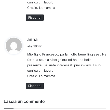
curriculum lavoro.
o
Grazie. La mamma
:
Rispondi
h
anna
a
alle 18:47
d
Mio figlio Francesco, parla molto bene l’inglese . Ha
e
fatto la scuola alberghiera ed ha una bella
t
presenza. Se siete interessati può inviarvi il suo
t
curriculum lavoro.
o
Grazie. La mamma
:
Rispondi
Lascia un commento