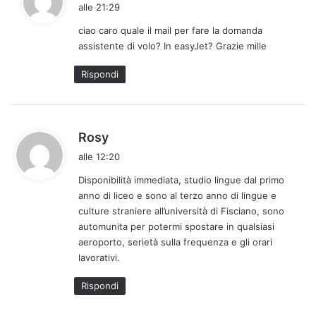
a
alle 21:29
d
ciao caro quale il mail per fare la domanda
e
assistente di volo? In easyJet? Grazie mille
t
t
Rispondi
o
:
h
Rosy
a
alle 12:20
d
Disponibilità immediata, studio lingue dal primo
e
anno di liceo e sono al terzo anno di lingue e
t
culture straniere all’università di Fisciano, sono
t
automunita per potermi spostare in qualsiasi
o
aeroporto, serietà sulla frequenza e gli orari
:
lavorativi.
Rispondi