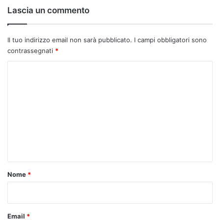
Lascia un commento
Il tuo indirizzo email non sarà pubblicato.
I campi obbligatori sono
contrassegnati
*
C
o
m
m
e
n
t
o
Nome
*
*
Email
*