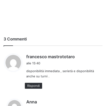
3 Commenti
h
francesco mastrototaro
a
alle 15:40
d
disponibilità immediata , serietà e disponibilità
e
anche su turni .
t
t
Rispondi
o
:
h
Anna