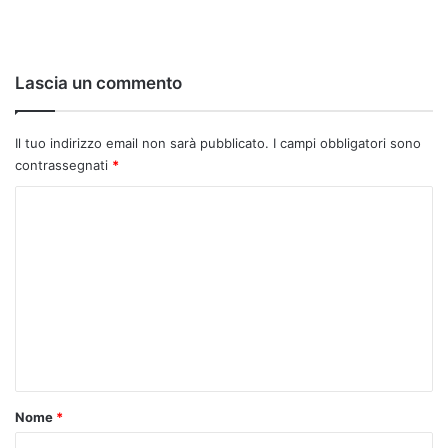
Lascia un commento
Il tuo indirizzo email non sarà pubblicato.
I campi obbligatori sono
contrassegnati
*
C
o
m
m
e
n
t
o
Nome
*
*