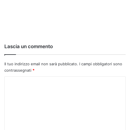
Lascia un commento
Il tuo indirizzo email non sarà pubblicato.
I campi obbligatori sono
contrassegnati
*
C
o
m
m
e
n