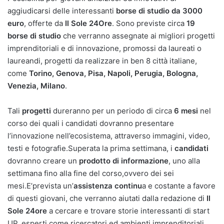
aggiudicarsi delle interessanti
borse di studio da 3000
euro
, offerte da
Il Sole 24Ore
. Sono previste circa
19
borse di studio
che verranno assegnate ai migliori progetti
imprenditoriali e di innovazione, promossi da laureati o
laureandi, progetti da realizzare in ben 8 città italiane,
come
Torino, Genova, Pisa, Napoli, Perugia, Bologna,
Venezia, Milano
.
Tali
progetti
dureranno per un periodo di circa
6 mesi
nel
corso dei quali i candidati dovranno presentare
l’innovazione nell’ecosistema, attraverso immagini, video,
testi e fotografie.Superata la prima settimana, i
candidati
dovranno creare un
prodotto di informazione
, uno alla
settimana fino alla fine del corso,ovvero dei sei
mesi.E’prevista un’
assistenza continu
a e costante a favore
di questi giovani, che verranno aiutati dalla redazione di
Il
Sole 24ore
a cercare e trovare storie interessanti di start
UP, esperti come ricercatori ed ambienti imprenditoriali