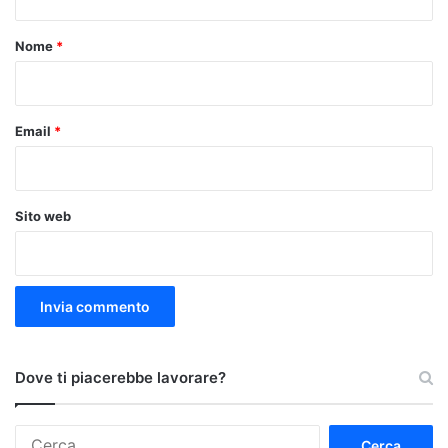
t
o
Nome
*
*
Email
*
Sito web
Dove ti piacerebbe lavorare?
Ricerca