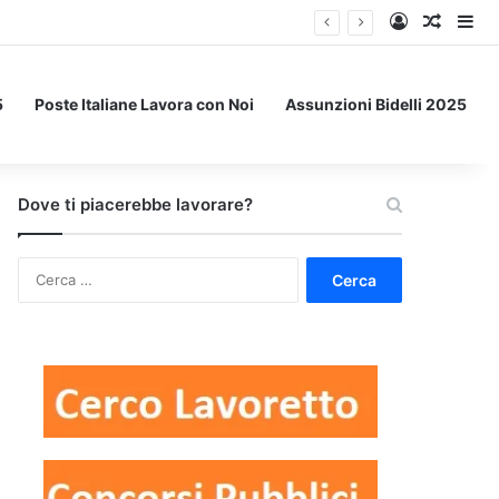
Accedi
Un art
Bar
5
Poste Italiane Lavora con Noi
Assunzioni Bidelli 2025
Dove ti piacerebbe lavorare?
Ricerca
per: