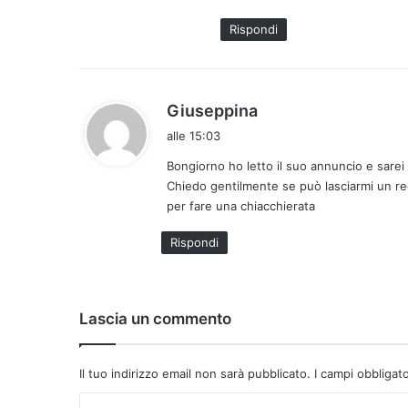
t
Rispondi
o
:
h
Giuseppina
a
alle 15:03
d
Bongiorno ho letto il suo annuncio e sarei
e
Chiedo gentilmente se può lasciarmi un rec
t
per fare una chiacchierata
t
o
Rispondi
:
Lascia un commento
Il tuo indirizzo email non sarà pubblicato.
I campi obbligat
C