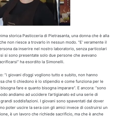
onima storica Pasticceria di Pietrasanta, una donna che è alla
che non riesce a trovarlo in nessun modo. “E’ veramente il
rsona da inserire nel nostro laboratorio, senza particolari
ue mesi si sono presentate solo due persone che avevano
rificarsi” ha esordito la Simonelli.
o: “i giovani d’oggi vogliono tutto e subito, non hanno
sa che ti chiedono è lo stipendio e come funziona per le
sa bisogna fare e quanto bisogna imparare”. E ancora: “sono
odo andiamo ad uccidere l’artigianato ed una serie di
 grandi soddisfazioni. I giovani sono spaventati dal dover
o poter uscire la sera con gli amici invece di costruirsi un
one, è un lavoro che richiede sacrificio, ma che è anche