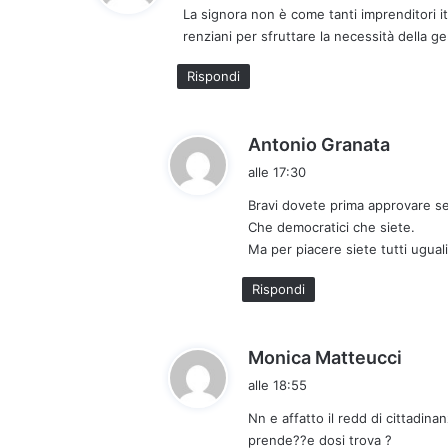
La signora non è come tanti imprenditori it
e
renziani per sfruttare la necessità della g
t
t
Rispondi
o
:
h
Antonio Granata
a
alle 17:30
d
Bravi dovete prima approvare se 
e
Che democratici che siete.
t
Ma per piacere siete tutti ugual
t
o
Rispondi
:
h
Monica Matteucci
a
alle 18:55
d
Nn e affatto il redd di cittadina
e
prende??e dosi trova ?
t