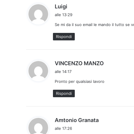
h
Luigi
a
alle 13:29
d
Se mi da il suo email le mando il tutto se
e
t
Rispondi
t
o
:
h
VINCENZO MANZO
a
alle 14:17
d
Pronto per qualsiasi lavoro
e
t
Rispondi
t
o
:
h
Amtonio Granata
a
alle 17:26
d