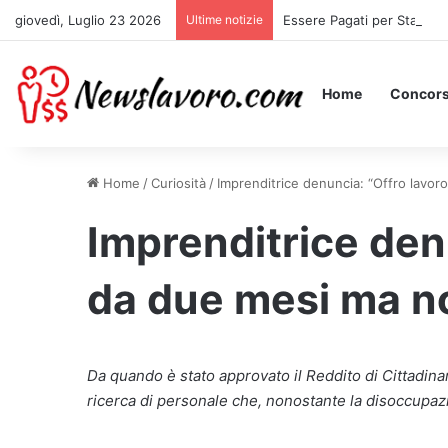
giovedì, Luglio 23 2026
Ultime notizie
Essere Pagati per Stare a 
Home
Concors
Home
/
Curiosità
/
Imprenditrice denuncia: “Offro lavo
Imprenditrice den
da due mesi ma n
Da quando è stato approvato il Reddito di Cittadinanz
ricerca di personale che, nonostante la disoccupazio