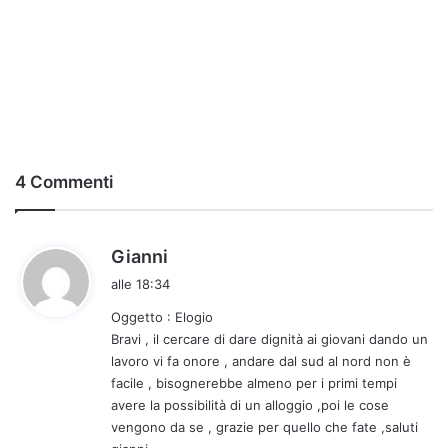
4 Commenti
h
Gianni
a
alle 18:34
d
Oggetto : Elogio
e
Bravi , il cercare di dare dignità ai giovani dando un
t
lavoro vi fa onore , andare dal sud al nord non è
t
facile , bisognerebbe almeno per i primi tempi
o
avere la possibilità di un alloggio ,poi le cose
:
vengono da se , grazie per quello che fate ,saluti