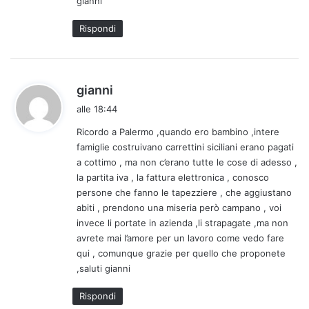
gianni
Rispondi
h
gianni
a
alle 18:44
d
Ricordo a Palermo ,quando ero bambino ,intere
e
famiglie costruivano carrettini siciliani erano pagati
t
a cottimo , ma non c’erano tutte le cose di adesso ,
t
la partita iva , la fattura elettronica , conosco
o
persone che fanno le tapezziere , che aggiustano
:
abiti , prendono una miseria però campano , voi
invece li portate in azienda ,li strapagate ,ma non
avrete mai l’amore per un lavoro come vedo fare
qui , comunque grazie per quello che proponete
,saluti gianni
Rispondi