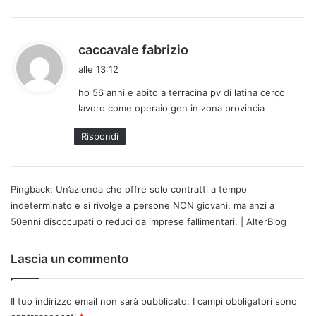
h
caccavale fabrizio
a
alle 13:12
d
ho 56 anni e abito a terracina pv di latina cerco
e
lavoro come operaio gen in zona provincia
t
t
Rispondi
o
:
Pingback:
Un’azienda che offre solo contratti a tempo
indeterminato e si rivolge a persone NON giovani, ma anzi a
50enni disoccupati o reduci da imprese fallimentari. | AlterBlog
Lascia un commento
Il tuo indirizzo email non sarà pubblicato.
I campi obbligatori sono