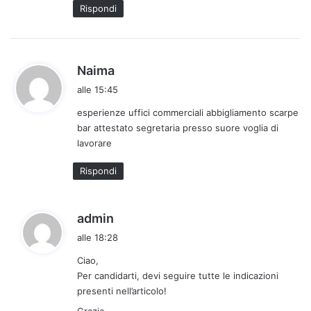
o
Rispondi
:
h
Naima
a
alle 15:45
d
esperienze uffici commerciali abbigliamento scarpe
e
bar attestato segretaria presso suore voglia di
t
lavorare
t
o
Rispondi
:
h
admin
a
alle 18:28
d
Ciao,
e
Per candidarti, devi seguire tutte le indicazioni
t
presenti nell’articolo!
t