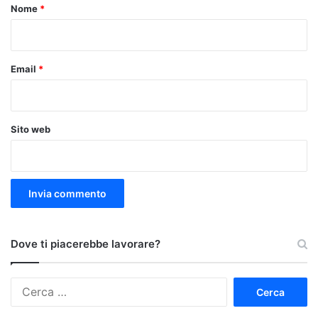
o
Nome
*
*
Email
*
Sito web
Dove ti piacerebbe lavorare?
Ricerca
per: