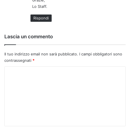
Grazie,
o
Lo Staff.
:
Rispondi
Lascia un commento
Il tuo indirizzo email non sarà pubblicato.
I campi obbligatori sono
contrassegnati
*
C
o
m
m
e
n
t