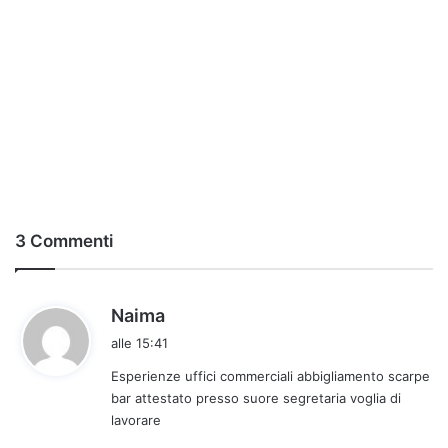
3 Commenti
h
Naima
a
alle 15:41
d
Esperienze uffici commerciali abbigliamento scarpe
e
bar attestato presso suore segretaria voglia di
t
lavorare
t