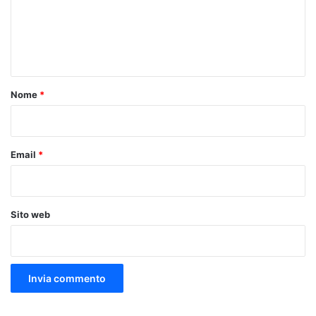
m
e
n
t
o
Nome
*
*
Email
*
Sito web