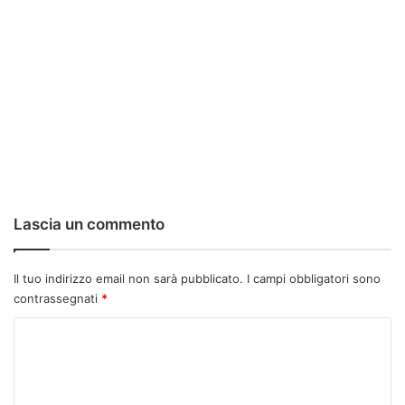
Lascia un commento
Il tuo indirizzo email non sarà pubblicato.
I campi obbligatori sono
contrassegnati
*
C
o
m