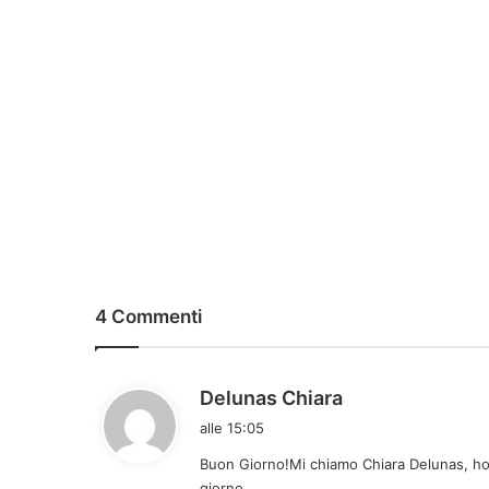
4 Commenti
h
Delunas Chiara
a
alle 15:05
d
Buon Giorno!Mi chiamo Chiara Delunas, ho 
e
giorno.