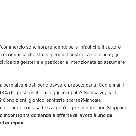
onfcommercio sono sorprendenti: pare infatti che il settore
risi economica che sta colpendo il nostro paese e ad oggi
 divise tra gelaterie e pasticcerie,intenzionate ad assumere
 via però alcuni dati sono davvero preoccupanti !Come mai il
l 13% dei posti risulta ad oggi occupato? Scarsa voglia di
i ? Condizioni igienico-sanitarie scarse?Mancata
mo saperlo con esattezza, però il presidente Lino Stoppani
o incontro tra domanda e offerta di lavoro è uno dei
 ed europea.