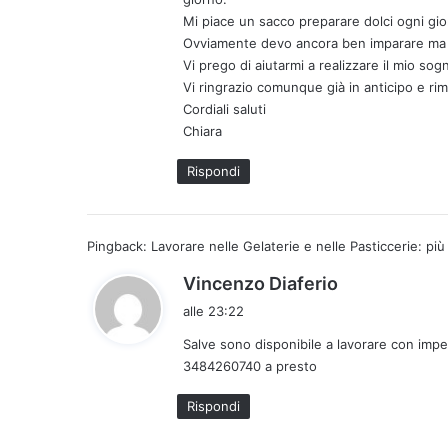
t
Mi piace un sacco preparare dolci ogni gi
t
Ovviamente devo ancora ben imparare ma 
o
Vi prego di aiutarmi a realizzare il mio sog
:
Vi ringrazio comunque già in anticipo e rim
Cordiali saluti
Chiara
Rispondi
Pingback:
Lavorare nelle Gelaterie e nelle Pasticcerie: più 
h
Vincenzo Diaferio
a
alle 23:22
d
Salve sono disponibile a lavorare con impe
e
3484260740 a presto
t
t
Rispondi
o
: