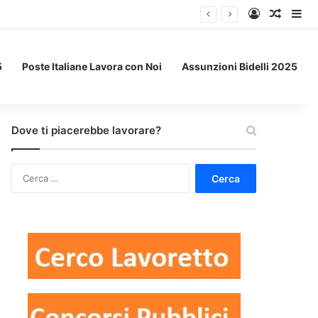
Accedi
Un art
Bar
5
Poste Italiane Lavora con Noi
Assunzioni Bidelli 2025
Dove ti piacerebbe lavorare?
Ricerca
per: