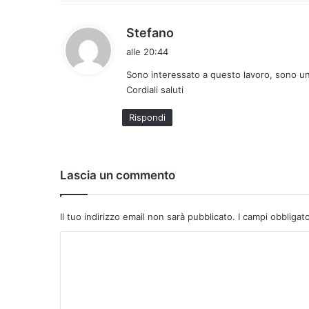
h
Stefano
a
alle 20:44
d
Sono interessato a questo lavoro, sono un 
e
Cordiali saluti
t
t
Rispondi
o
:
Lascia un commento
Il tuo indirizzo email non sarà pubblicato.
I campi obbligat
C
o
m
m