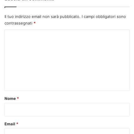
Il tuo indirizzo email non sarà pubblicato.
I campi obbligatori sono
contrassegnati
*
C
o
m
m
e
n
t
o
Nome
*
*
Email
*