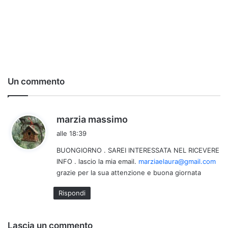
Un commento
h
marzia massimo
a
alle 18:39
d
BUONGIORNO . SAREI INTERESSATA NEL RICEVERE
e
INFO . lascio la mia email.
marziaelaura@gmail.com
t
grazie per la sua attenzione e buona giornata
t
o
Rispondi
:
Lascia un commento