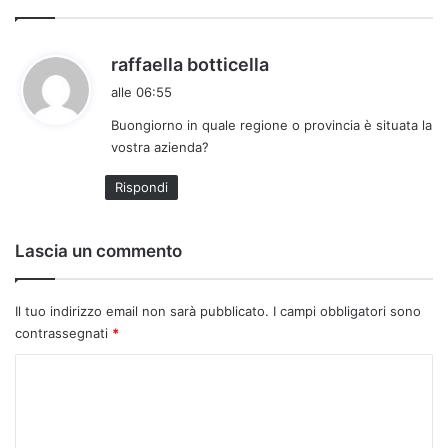
h
raffaella botticella
a
alle 06:55
d
Buongiorno in quale regione o provincia è situata la
e
vostra azienda?
t
t
Rispondi
o
:
Lascia un commento
Il tuo indirizzo email non sarà pubblicato.
I campi obbligatori sono
contrassegnati
*
C
o
m