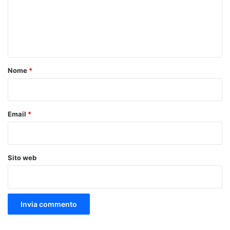
m
e
n
t
o
Nome
*
*
Email
*
Sito web