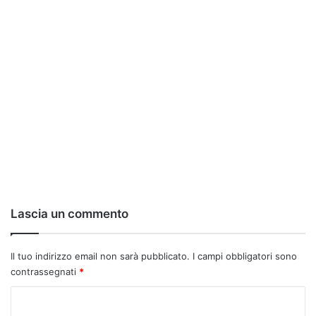
Lascia un commento
Il tuo indirizzo email non sarà pubblicato.
I campi obbligatori sono
contrassegnati
*
C