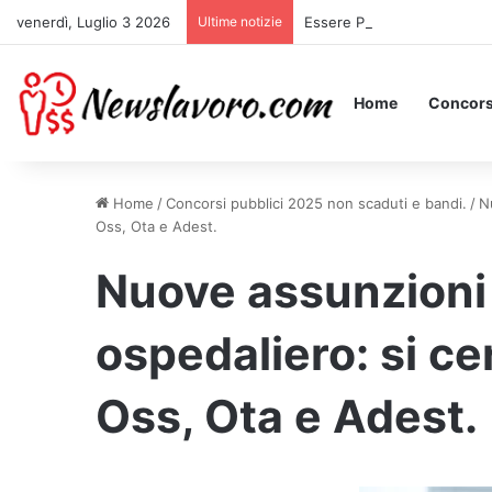
venerdì, Luglio 3 2026
Ultime notizie
Essere Pagati per Stare a L
Home
Concors
Home
/
Concorsi pubblici 2025 non scaduti e bandi.
/
N
Oss, Ota e Adest.
Nuove assunzioni 
ospedaliero: si ce
Oss, Ota e Adest.