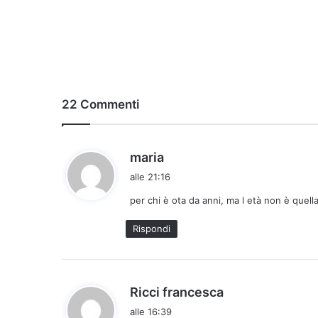
22 Commenti
h
maria
a
alle 21:16
d
per chi è ota da anni, ma l età non è quel
e
t
Rispondi
t
o
:
h
Ricci francesca
a
alle 16:39