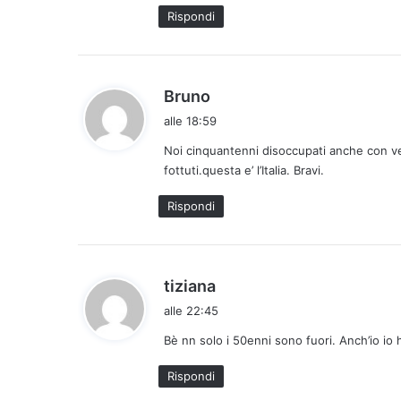
t
Rispondi
o
:
h
Bruno
a
alle 18:59
d
Noi cinquantenni disoccupati anche con v
e
fottuti.questa e’ l’Italia. Bravi.
t
t
Rispondi
o
:
h
tiziana
a
alle 22:45
d
Bè nn solo i 50enni sono fuori. Anch’io io 
e
t
Rispondi
t