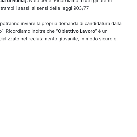
ncia di Roma).
Nota bene: Ricordiamo a tutti gli utenti
trambi i sessi, ai sensi delle leggi 903/77.
i, potranno inviare la propria domanda di candidatura dalla
ro”. Ricordiamo inoltre che
“Obiettivo Lavoro”
è un
ializzato nel reclutamento giovanile, in modo sicuro e