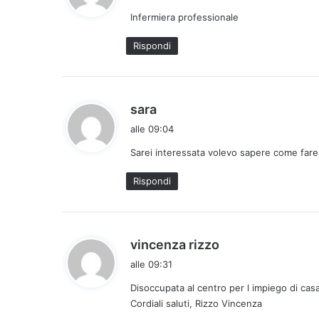
d
Infermiera professionale
e
t
Rispondi
t
o
:
h
sara
a
alle 09:04
d
Sarei interessata volevo sapere come fare
e
t
Rispondi
t
o
:
h
vincenza rizzo
a
alle 09:31
d
Disoccupata al centro per l impiego di cas
e
Cordiali saluti, Rizzo Vincenza
t