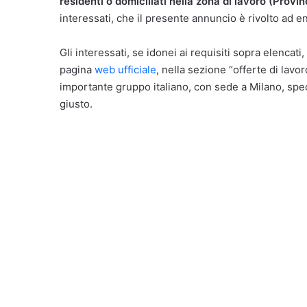
residenti o domiciliati nella zona di lavoro (Provi
interessati, che il presente annuncio è rivolto ad en
Gli interessati, se idonei ai requisiti sopra elencat
pagina
web ufficiale
, nella sezione “offerte di lavo
importante gruppo italiano, con sede a Milano, spec
giusto.