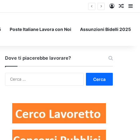
Accedi
Un art
Bar
5
Poste Italiane Lavora con Noi
Assunzioni Bidelli 2025
Dove ti piacerebbe lavorare?
Ricerca
per: