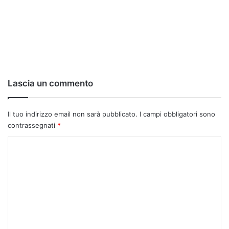
Lascia un commento
Il tuo indirizzo email non sarà pubblicato.
I campi obbligatori sono
contrassegnati
*
C
o
m
m
e
n