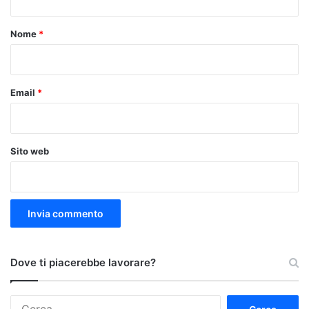
t
o
Nome
*
*
Email
*
Sito web
Dove ti piacerebbe lavorare?
Ricerca