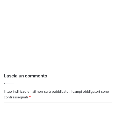
Lascia un commento
Il tuo indirizzo email non sarà pubblicato.
I campi obbligatori sono
contrassegnati
*
C
o