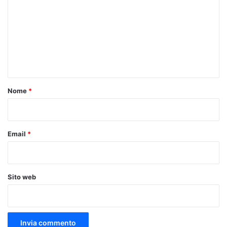
m
m
e
n
t
o
Nome
*
*
Email
*
Sito web