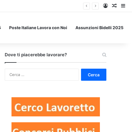
Accedi
Un art
Bar
5
Poste Italiane Lavora con Noi
Assunzioni Bidelli 2025
Dove ti piacerebbe lavorare?
Ricerca
per: