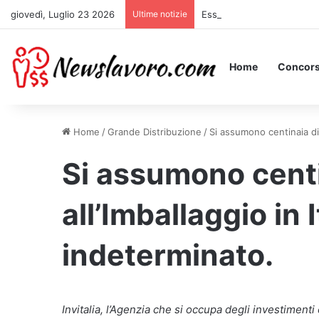
giovedì, Luglio 23 2026
Ultime notizie
Essere Pagati per Stare a 
Home
Concors
Home
/
Grande Distribuzione
/
Si assumono centinaia di 
Si assumono centi
all’Imballaggio in
indeterminato.
Invitalia, l’Agenzia che si occupa degli investiment