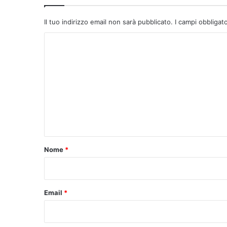
Il tuo indirizzo email non sarà pubblicato.
I campi obbligat
C
o
m
m
e
n
t
o
Nome
*
*
Email
*