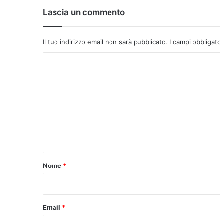
Lascia un commento
Il tuo indirizzo email non sarà pubblicato.
I campi obbligat
C
o
m
m
e
n
t
o
Nome
*
*
Email
*