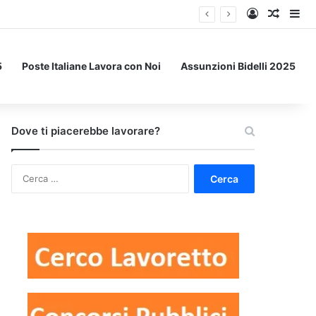
Accedi
Un art
Bar
5
Poste Italiane Lavora con Noi
Assunzioni Bidelli 2025
Dove ti piacerebbe lavorare?
Ricerca
per: