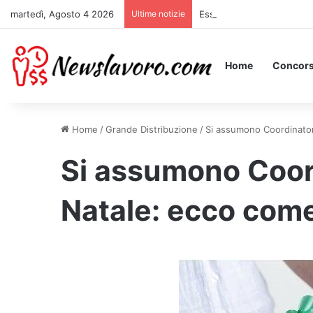
martedì, Agosto 4 2026
Ultime notizie
Essere Pagati per Stare a 
Home
Concors
Home
/
Grande Distribuzione
/
Si assumono Coordinatori
Si assumono Coord
Natale: ecco come