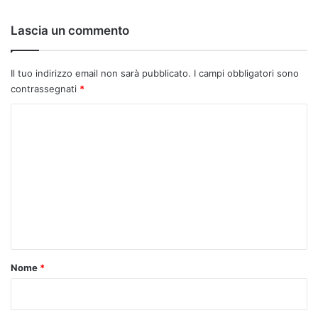
Lascia un commento
Il tuo indirizzo email non sarà pubblicato.
I campi obbligatori sono
contrassegnati
*
C
o
m
m
e
n
t
o
Nome
*
*