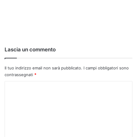
Lascia un commento
Il tuo indirizzo email non sarà pubblicato.
I campi obbligatori sono
contrassegnati
*
C
o
m
m
e
n