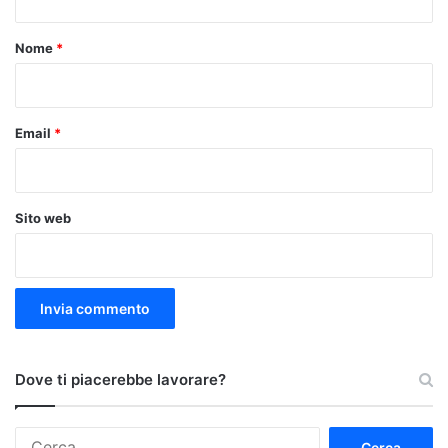
t
o
Nome
*
*
Email
*
Sito web
Dove ti piacerebbe lavorare?
Ricerca