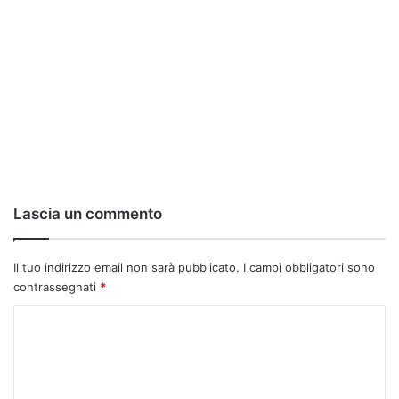
Lascia un commento
Il tuo indirizzo email non sarà pubblicato.
I campi obbligatori sono
contrassegnati
*
C
o
m