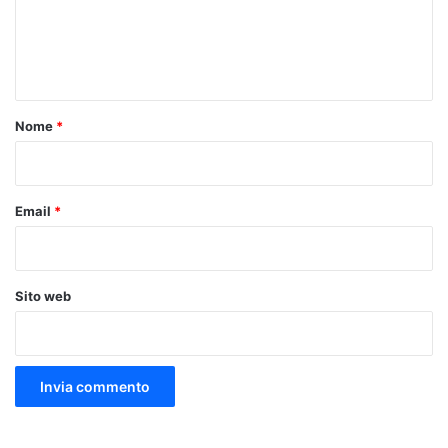
m
e
n
t
o
Nome
*
*
Email
*
Sito web