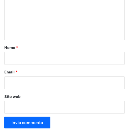
m
m
e
n
t
o
Nome
*
*
Email
*
Sito web