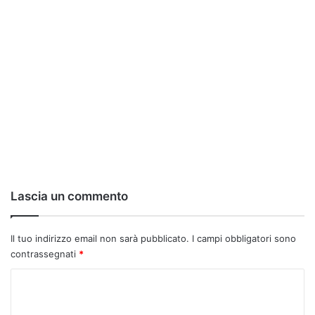
Lascia un commento
Il tuo indirizzo email non sarà pubblicato.
I campi obbligatori sono
contrassegnati
*
C
o