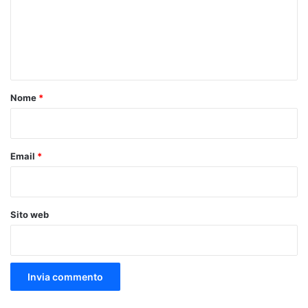
m
e
n
t
o
Nome
*
*
Email
*
Sito web