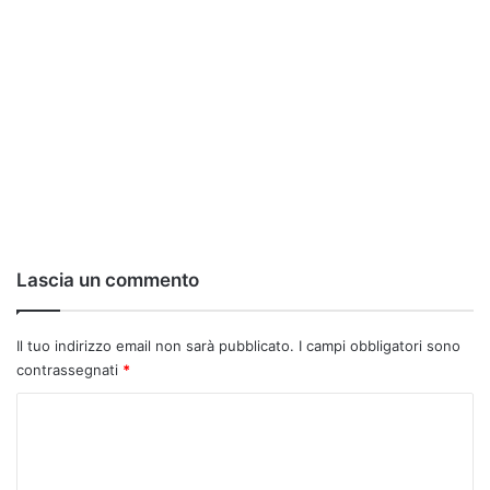
Lascia un commento
Il tuo indirizzo email non sarà pubblicato.
I campi obbligatori sono
contrassegnati
*
C
o
m