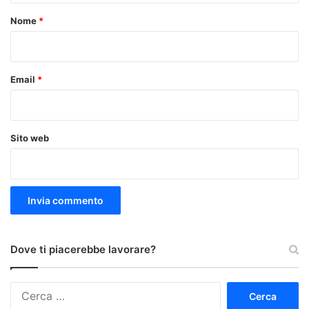
o
Nome
*
*
Email
*
Sito web
Dove ti piacerebbe lavorare?
Ricerca
per: