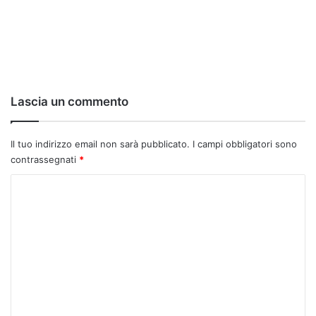
Lascia un commento
Il tuo indirizzo email non sarà pubblicato.
I campi obbligatori sono
contrassegnati
*
C
o
m
m
e
n
t