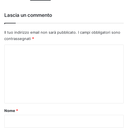
Lascia un commento
Il tuo indirizzo email non sarà pubblicato.
I campi obbligatori sono
contrassegnati
*
C
o
m
m
e
n
t
o
Nome
*
*