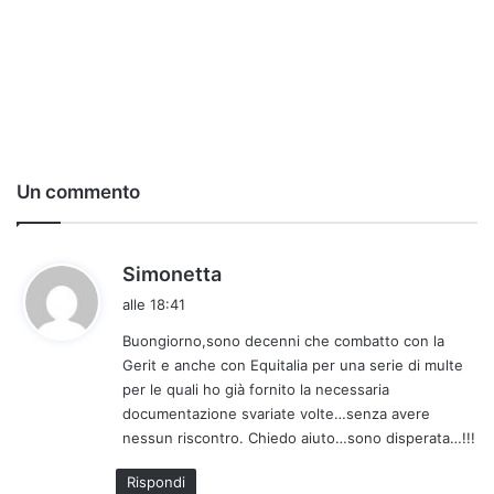
Un commento
h
Simonetta
a
alle 18:41
d
Buongiorno,sono decenni che combatto con la
e
Gerit e anche con Equitalia per una serie di multe
t
per le quali ho già fornito la necessaria
t
documentazione svariate volte…senza avere
o
nessun riscontro. Chiedo aiuto…sono disperata…!!!
:
Rispondi