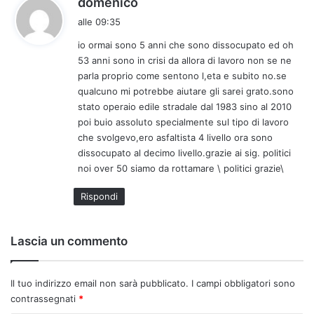
domenico
a
alle 09:35
d
io ormai sono 5 anni che sono dissocupato ed oh
e
53 anni sono in crisi da allora di lavoro non se ne
t
parla proprio come sentono l,eta e subito no.se
t
qualcuno mi potrebbe aiutare gli sarei grato.sono
o
stato operaio edile stradale dal 1983 sino al 2010
:
poi buio assoluto specialmente sul tipo di lavoro
che svolgevo,ero asfaltista 4 livello ora sono
dissocupato al decimo livello.grazie ai sig. politici
noi over 50 siamo da rottamare \ politici grazie\
Rispondi
Lascia un commento
Il tuo indirizzo email non sarà pubblicato.
I campi obbligatori sono
contrassegnati
*