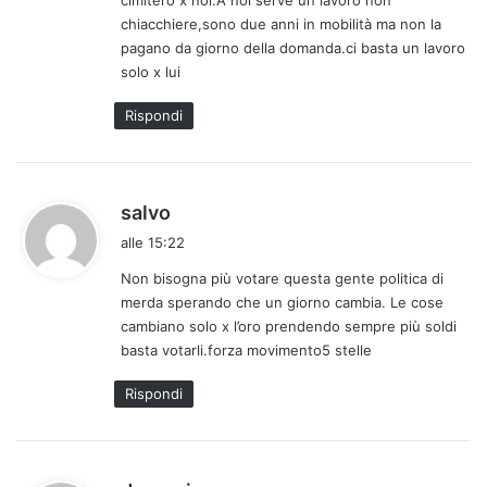
chiacchiere,sono due anni in mobilità ma non la
pagano da giorno della domanda.ci basta un lavoro
solo x lui
Rispondi
h
salvo
a
alle 15:22
d
Non bisogna più votare questa gente politica di
e
merda sperando che un giorno cambia. Le cose
t
cambiano solo x l’oro prendendo sempre più soldi
t
basta votarli.forza movimento5 stelle
o
:
Rispondi
h