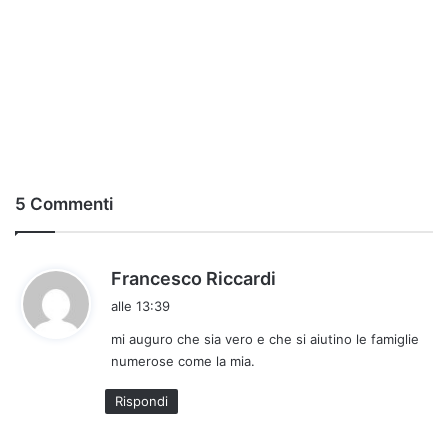
5 Commenti
h
Francesco Riccardi
a
alle 13:39
d
mi auguro che sia vero e che si aiutino le famiglie
e
numerose come la mia.
t
t
Rispondi
o
: