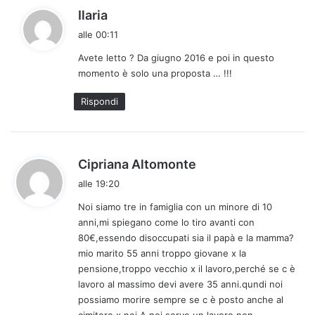
h
Ilaria
a
alle 00:11
d
Avete letto ? Da giugno 2016 e poi in questo
e
momento è solo una proposta … !!!
t
t
Rispondi
o
:
h
Cipriana Altomonte
a
alle 19:20
d
Noi siamo tre in famiglia con un minore di 10
e
anni,mi spiegano come lo tiro avanti con
t
80€,essendo disoccupati sia il papà e la mamma?
t
mio marito 55 anni troppo giovane x la
o
pensione,troppo vecchio x il lavoro,perché se c è
:
lavoro al massimo devi avere 35 anni.qundi noi
possiamo morire sempre se c è posto anche al
cimitero x noi.A noi serve un lavoro non