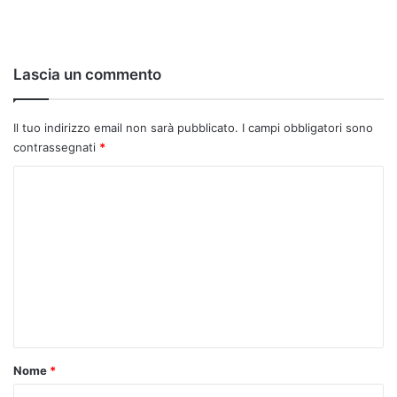
Lascia un commento
Il tuo indirizzo email non sarà pubblicato.
I campi obbligatori sono
contrassegnati
*
C
o
m
m
e
n
t
o
Nome
*
*