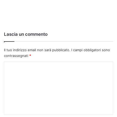
Lascia un commento
Il tuo indirizzo email non sarà pubblicato.
I campi obbligatori sono
contrassegnati
*
C
o
m
m
e
n
t