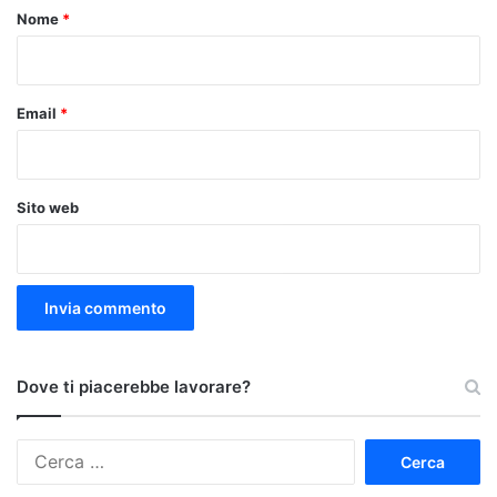
o
Nome
*
*
Email
*
Sito web
Dove ti piacerebbe lavorare?
Ricerca
per: