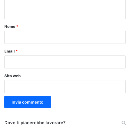
n
t
o
Nome
*
*
Email
*
Sito web
Dove ti piacerebbe lavorare?