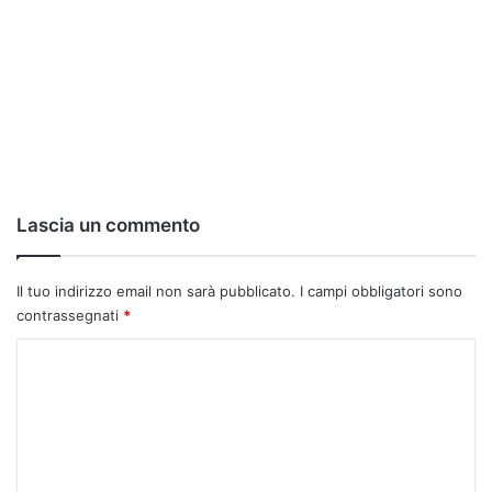
Lascia un commento
Il tuo indirizzo email non sarà pubblicato.
I campi obbligatori sono
contrassegnati
*
C
o
m
m
e