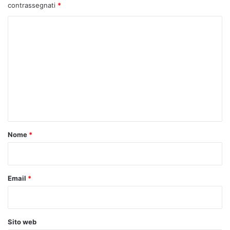
contrassegnati
*
C
o
m
m
e
n
t
o
Nome
*
*
Email
*
Sito web