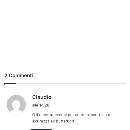
2 Commenti
h
Claudio
a
alle 14:28
d
O il decreto maroni per adeto al controllo e
e
sicurezza ex buttafuori
t
t