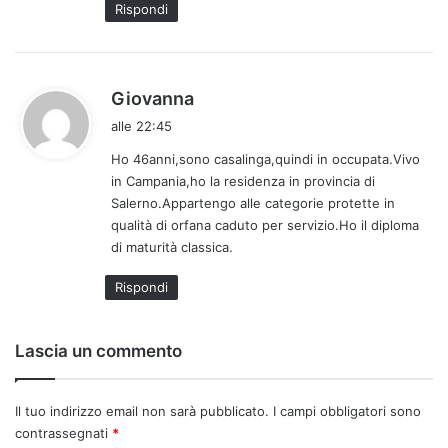
Rispondi
o
:
h
Giovanna
a
alle 22:45
d
Ho 46anni,sono casalinga,quindi in occupata.Vivo
e
in Campania,ho la residenza in provincia di
t
Salerno.Appartengo alle categorie protette in
t
qualità di orfana caduto per servizio.Ho il diploma
o
di maturità classica.
:
Rispondi
Lascia un commento
Il tuo indirizzo email non sarà pubblicato.
I campi obbligatori sono
contrassegnati
*