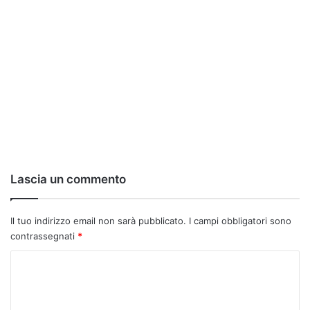
Lascia un commento
Il tuo indirizzo email non sarà pubblicato.
I campi obbligatori sono
contrassegnati
*
C
o
m