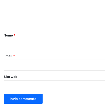
m
e
n
t
o
Nome
*
*
Email
*
Sito web