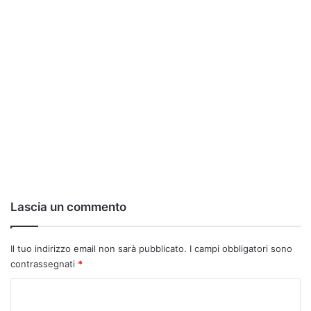
Lascia un commento
Il tuo indirizzo email non sarà pubblicato.
I campi obbligatori sono
contrassegnati
*
C
o