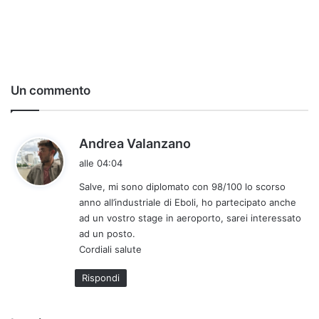
Un commento
h
Andrea Valanzano
a
alle 04:04
d
Salve, mi sono diplomato con 98/100 lo scorso
e
anno all’industriale di Eboli, ho partecipato anche
t
ad un vostro stage in aeroporto, sarei interessato
t
ad un posto.
o
Cordiali salute
:
Rispondi