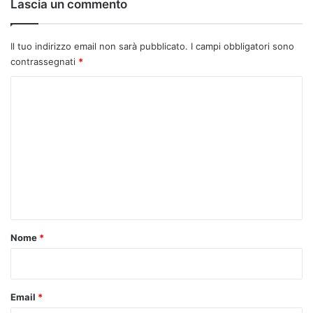
Lascia un commento
Il tuo indirizzo email non sarà pubblicato.
I campi obbligatori sono
contrassegnati
*
C
o
m
m
e
n
t
o
Nome
*
*
Email
*