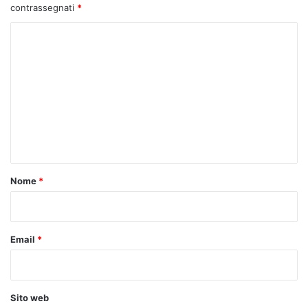
contrassegnati
*
C
o
m
m
e
n
t
o
Nome
*
*
Email
*
Sito web