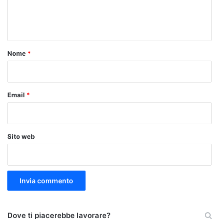
e
n
t
o
Nome
*
*
Email
*
Sito web
Dove ti piacerebbe lavorare?