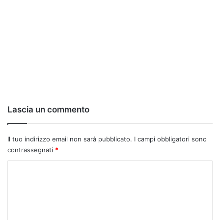
Lascia un commento
Il tuo indirizzo email non sarà pubblicato.
I campi obbligatori sono
contrassegnati
*
C
o
m
m