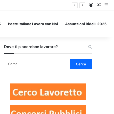
Accedi
Un art
Bar
5
Poste Italiane Lavora con Noi
Assunzioni Bidelli 2025
Dove ti piacerebbe lavorare?
Ricerca
per: