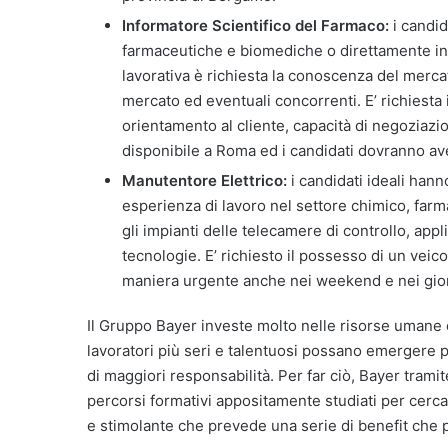
Informatore Scientifico del Farmaco:
i candid
farmaceutiche e biomediche o direttamente in 
lavorativa è richiesta la conoscenza del mercato
mercato ed eventuali concorrenti. E’ richiesta 
orientamento al cliente, capacità di negoziazi
disponibile a Roma ed i candidati dovranno ave
Manutentore Elettrico:
i candidati ideali hann
esperienza di lavoro nel settore chimico, farm
gli impianti delle telecamere di controllo, app
tecnologie. E’ richiesto il possesso di un veicol
maniera urgente anche nei weekend e nei giorn
Il Gruppo Bayer investe molto nelle risorse umane e
lavoratori più seri e talentuosi possano emergere p
di maggiori responsabilità. Per far ciò, Bayer trami
percorsi formativi appositamente studiati per cercar
e stimolante che prevede una serie di benefit che p