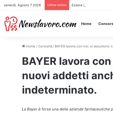
venerdì, Agosto 7 2026
Ultime notizie
Essere Pagati per Stare a 
Home
Concors
Home
/
Curiosità
/
BAYER lavora con noi: si assumono n
BAYER lavora con
nuovi addetti anc
indeterminato.
La Bayer è forse una delle aziende farmaceutiche p