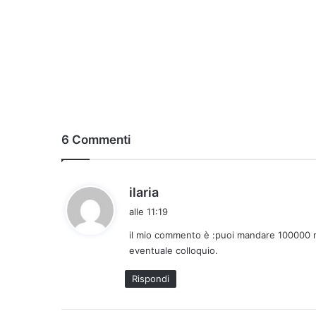
6 Commenti
h
ilaria
a
alle 11:19
d
il mio commento è :puoi mandare 100000 r
e
eventuale colloquio.
t
t
Rispondi
o
: