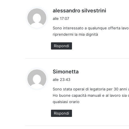
h
alessandro silvestrini
a
alle 17:07
d
Sono interessato a qualunque offerta lavor
e
riprendermi la mia dignità
t
t
Rispondi
o
:
h
Simonetta
a
alle 23:43
d
Sono stata operai di legatoria per 30 anni
e
Ho buone capacità manuali e al lavoro sia 
t
qualsiasi orario
t
o
Rispondi
: