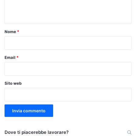
e
n
t
o
Nome
*
*
Email
*
Sito web
Dove ti piacerebbe lavorare?