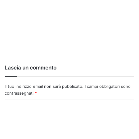
Lascia un commento
Il tuo indirizzo email non sarà pubblicato.
I campi obbligatori sono
contrassegnati
*
C
o
m
m