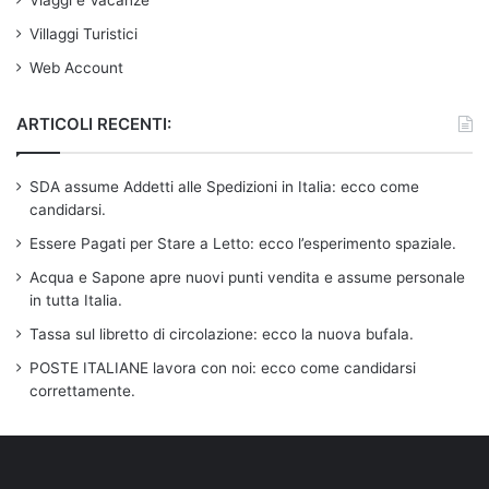
Viaggi e Vacanze
Villaggi Turistici
Web Account
ARTICOLI RECENTI:
SDA assume Addetti alle Spedizioni in Italia: ecco come
candidarsi.
Essere Pagati per Stare a Letto: ecco l’esperimento spaziale.
Acqua e Sapone apre nuovi punti vendita e assume personale
in tutta Italia.
Tassa sul libretto di circolazione: ecco la nuova bufala.
POSTE ITALIANE lavora con noi: ecco come candidarsi
correttamente.