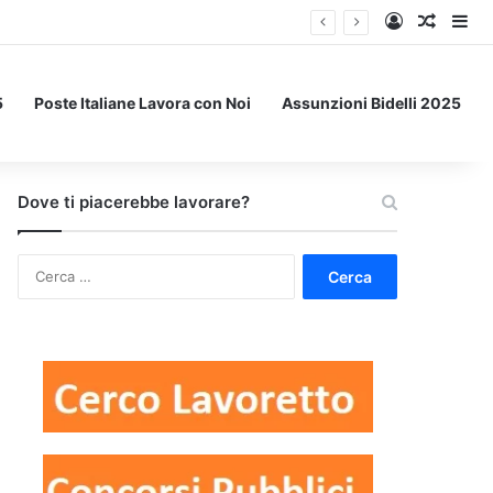
Accedi
Un art
Bar
5
Poste Italiane Lavora con Noi
Assunzioni Bidelli 2025
Dove ti piacerebbe lavorare?
Ricerca
per: