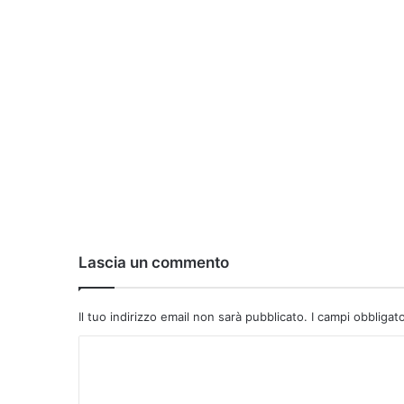
Lascia un commento
Il tuo indirizzo email non sarà pubblicato.
I campi obbligat
C
o
m