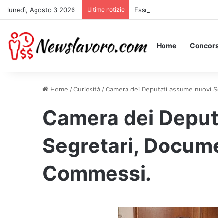
lunedì, Agosto 3 2026
Ultime notizie
Essere Pagati per Stare a L
Home
Concors
Home
/
Curiosità
/
Camera dei Deputati assume nuovi S
Camera dei Deput
Segretari, Docume
Commessi.