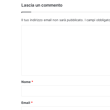
Lascia un commento
Il tuo indirizzo email non sarà pubblicato.
I campi obbligat
C
o
m
m
e
n
t
o
Nome
*
*
Email
*