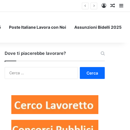
Accedi
Un art
Bar
5
Poste Italiane Lavora con Noi
Assunzioni Bidelli 2025
Dove ti piacerebbe lavorare?
Ricerca
per: