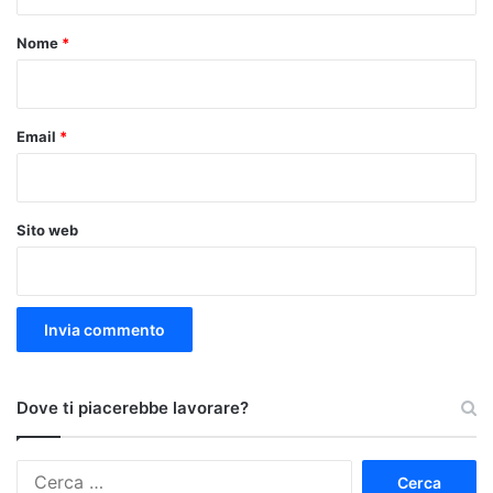
t
o
Nome
*
*
Email
*
Sito web
Dove ti piacerebbe lavorare?
Ricerca
per: