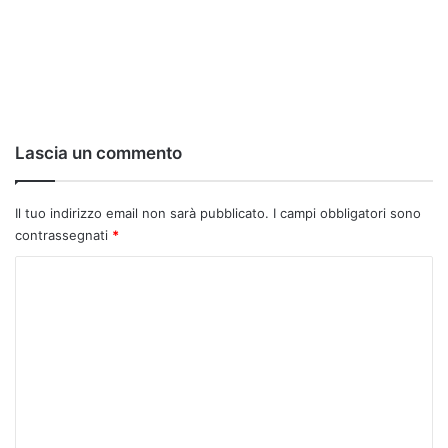
Lascia un commento
Il tuo indirizzo email non sarà pubblicato.
I campi obbligatori sono
contrassegnati
*
C
o
m
m
e
n