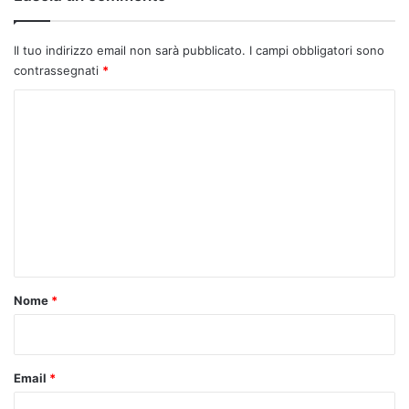
Il tuo indirizzo email non sarà pubblicato.
I campi obbligatori sono
contrassegnati
*
C
o
m
m
e
n
t
o
Nome
*
*
Email
*